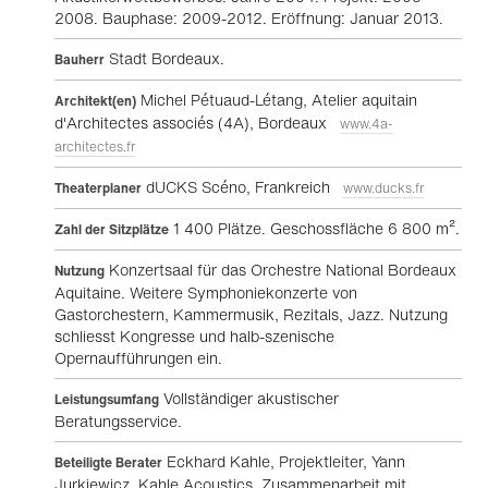
2008. Bauphase: 2009-2012. Eröffnung: Januar 2013.
Stadt Bordeaux.
Bauherr
Michel Pétuaud-Létang, Atelier aquitain
Architekt(en)
d'Architectes associés (4A), Bordeaux
www.4a-
architectes.fr
dUCKS Scéno, Frankreich
Theaterplaner
www.ducks.fr
1 400 Plätze. Geschossfläche 6 800 m².
Zahl der Sitzplätze
Konzertsaal für das Orchestre National Bordeaux
Nutzung
Aquitaine. Weitere Symphoniekonzerte von
Gastorchestern, Kammermusik, Rezitals, Jazz. Nutzung
schliesst Kongresse und halb-szenische
Opernaufführungen ein.
Vollständiger akustischer
Leistungsumfang
Beratungsservice.
Eckhard Kahle, Projektleiter, Yann
Beteiligte Berater
Jurkiewicz, Kahle Acoustics. Zusammenarbeit mit