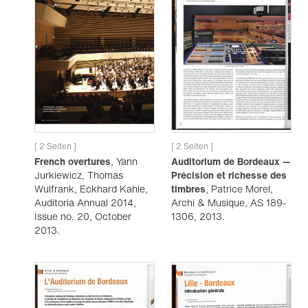
[ 2 Seiten ]
[ 2 Seiten ]
French overtures
, Yann
Auditorium de Bordeaux —
Jurkiewicz, Thomas
Précision et richesse des
Wulfrank, Eckhard Kahle,
timbres
, Patrice Morel,
Auditoria Annual 2014,
Archi & Musique, AS 189-
Issue no. 20, October
1306, 2013.
2013.