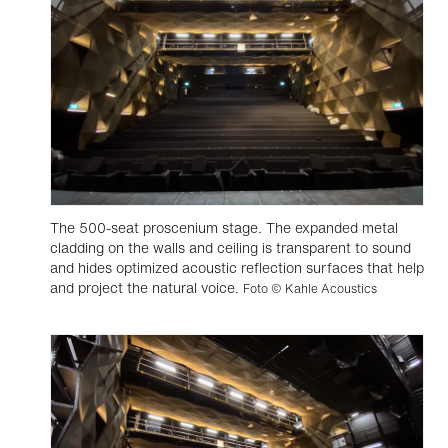
The 500-seat proscenium stage. The expanded metal
cladding on the walls and ceiling is transparent to sound
and hides optimized acoustic reflection surfaces that help
and project the natural voice.
Foto © Kahle Acoustics