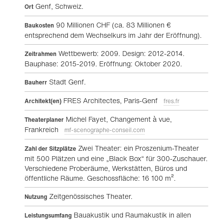
Genf, Schweiz.
Ort
90 Millionen CHF (ca. 83 Millionen €
Baukosten
entsprechend dem Wechselkurs im Jahr der Eröffnung).
Wettbewerb: 2009. Design: 2012-2014.
Zeitrahmen
Bauphase: 2015-2019. Eröffnung: Oktober 2020.
Stadt Genf.
Bauherr
FRES Architectes, Paris-Genf
Architekt(en)
fres.fr
Michel Fayet, Changement à vue,
Theaterplaner
Frankreich
mf-scenographe-conseil.com
Zwei Theater: ein Proszenium-Theater
Zahl der Sitzplätze
mit 500 Plätzen und eine „Black Box“ für 300-Zuschauer.
Verschiedene Proberäume, Werkstätten, Büros und
öffentliche Räume. Geschossfläche: 16 100 m².
Zeitgenössisches Theater.
Nutzung
Bauakustik und Raumakustik in allen
Leistungsumfang