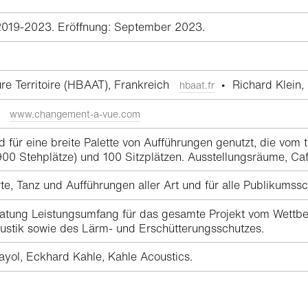
2019-2023. Eröffnung: September 2023.
ture Territoire (HBAAT), Frankreich
• Richard Klein, H
hbaat.fr
ch
www.changement-a-vue.com
 für eine breite Palette von Aufführungen genutzt, die vom tr
900 Stehplätze) und 100 Sitzplätzen. Ausstellungsräume, Ca
te, Tanz und Aufführungen aller Art und für alle Publikumssc
ung Leistungsumfang für das gesamte Projekt vom Wettbewe
kustik sowie des Lärm- und Erschütterungsschutzes.
ayol, Eckhard Kahle, Kahle Acoustics.