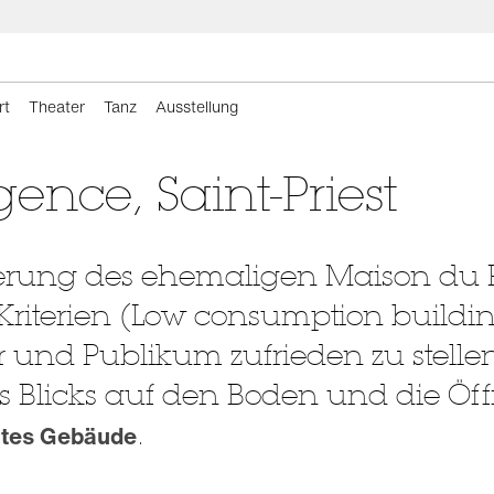
rt
Theater
Tanz
Ausstellung
ence, Saint-Priest
erung des ehemaligen Maison du P
riterien (Low consumption building 
r und Publikum zufrieden zu stelle
s Blicks auf den Boden und die Ö
.
ertes Gebäude