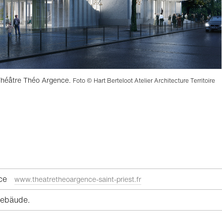
 Théâtre Théo Argence.
Foto © Hart Berteloot Atelier Architecture Territoire
ence
www.theatretheoargence-saint-priest.fr
 Gebäude.