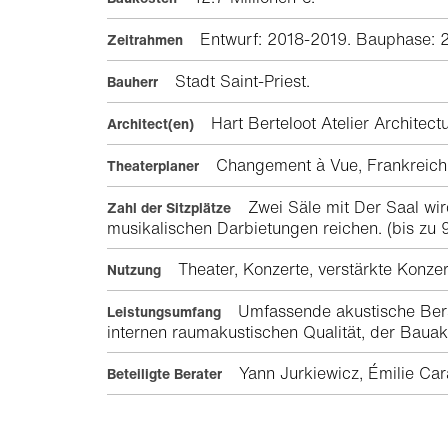
Entwurf: 2018-2019. Bauphase: 
Zeitrahmen
Stadt Saint-Priest.
Bauherr
Hart Berteloot Atelier Architec
Architect(en)
Changement à Vue, Frankrei
Theaterplaner
Zwei Säle mit Der Saal wird
Zahl der Sitzplätze
musikalischen Darbietungen reichen. (bis zu 
Theater, Konzerte, verstärkte Konzer
Nutzung
Umfassende akustische Berat
Leistungsumfang
internen raumakustischen Qualität, der Baua
Yann Jurkiewicz, Émilie Car
Beteiligte Berater