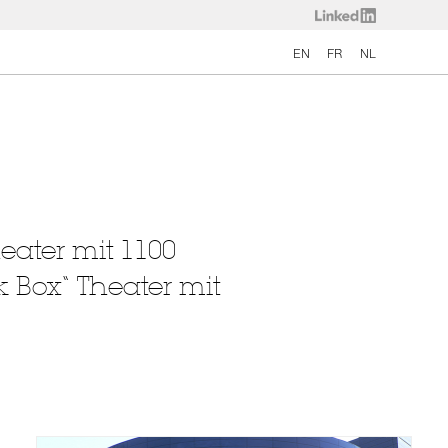
EN
FR
NL
eater mit 1100
k Box“ Theater mit