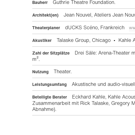
Guthrie Theatre Foundation.
Bauherr
Jean Nouvel, Ateliers Jean Nou
Architekt(en)
dUCKS Scéno, Frankreich
Theaterplaner
ww
Talaske Group, Chicago • Kahle Ac
Akustiker
Drei Säle: Arena-Theater m
Zahl der Sitzplätze
m².
Theater.
Nutzung
Akustische und audio-visuel
Leistungsumfang
Eckhard Kahle, Kahle Acoust
Beteiligte Berater
Zusammenarbeit mit Rick Talaske, Gregory M
Abnahme).