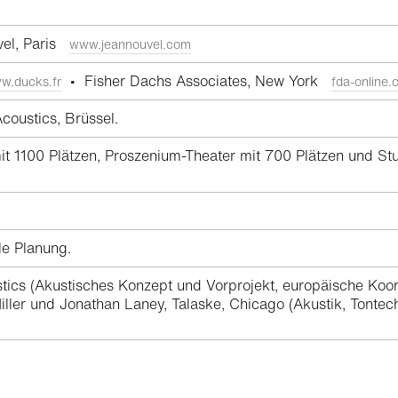
vel, Paris
www.jeannouvel.com
• Fisher Dachs Associates, New York
w.ducks.fr
fda-online
oustics, Brüssel.
it 1100 Plätzen, Proszenium-Theater mit 700 Plätzen und St
le Planung.
ics (Akustisches Konzept und Vorprojekt, europäische Koord
iller und Jonathan Laney, Talaske, Chicago (Akustik, Ton