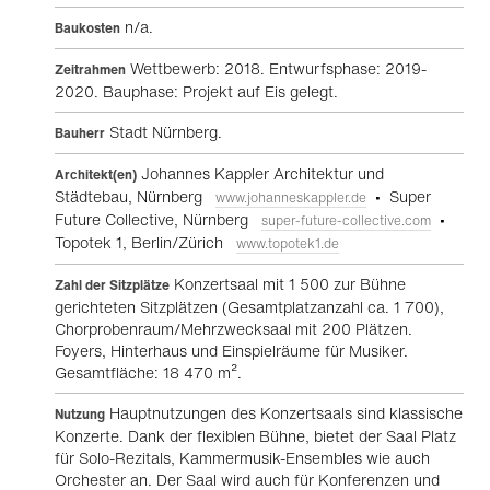
n/a.
Baukosten
Wettbewerb: 2018. Entwurfsphase: 2019-
Zeitrahmen
2020. Bauphase: Projekt auf Eis gelegt.
Stadt Nürnberg.
Bauherr
Johannes Kappler Architektur und
Architekt(en)
Städtebau, Nürnberg
• Super
www.johanneskappler.de
Future Collective, Nürnberg
•
super-future-collective.com
Topotek 1, Berlin/Zürich
www.topotek1.de
Konzertsaal mit 1 500 zur Bühne
Zahl der Sitzplätze
gerichteten Sitzplätzen (Gesamtplatzanzahl ca. 1 700),
Chorprobenraum/Mehrzwecksaal mit 200 Plätzen.
Foyers, Hinterhaus und Einspielräume für Musiker.
Gesamtfläche: 18 470 m².
Hauptnutzungen des Konzertsaals sind klassische
Nutzung
Konzerte. Dank der flexiblen Bühne, bietet der Saal Platz
für Solo-Rezitals, Kammermusik-Ensembles wie auch
Orchester an. Der Saal wird auch für Konferenzen und