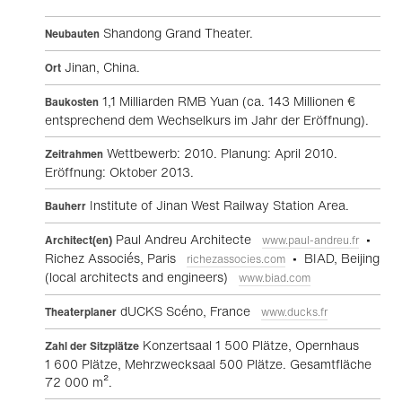
Shandong Grand Theater.
Neubauten
Jinan, China.
Ort
1,1 Milliarden RMB Yuan (ca. 143 Millionen €
Baukosten
entsprechend dem Wechselkurs im Jahr der Eröffnung).
Wettbewerb: 2010. Planung: April 2010.
Zeitrahmen
Eröffnung: Oktober 2013.
Institute of Jinan West Railway Station Area.
Bauherr
Paul Andreu Architecte
•
Architect(en)
www.paul-andreu.fr
Richez Associés, Paris
• BIAD, Beijing
richezassocies.com
(local architects and engineers)
www.biad.com
dUCKS Scéno, France
Theaterplaner
www.ducks.fr
Konzertsaal 1 500 Plätze, Opernhaus
Zahl der Sitzplätze
1 600 Plätze, Mehrzwecksaal 500 Plätze. Gesamtfläche
72 000 m².