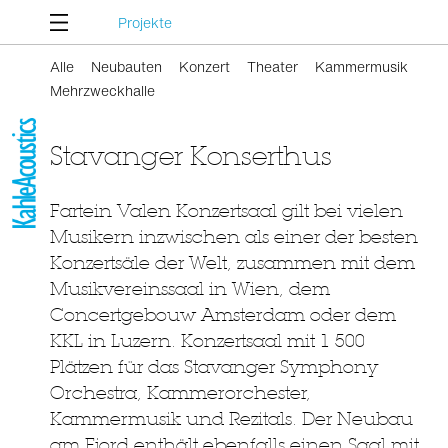
Projekte
Alle
Neubauten
Konzert
Theater
Kammermusik
Mehrzweckhalle
Stavanger Konserthus
Fartein Valen Konzertsaal gilt bei vielen
Musikern inzwischen als einer der besten
Konzertsäle der Welt, zusammen mit dem
Musikvereinssaal in Wien, dem
Concertgebouw Amsterdam oder dem
KKL in Luzern. Konzertsaal mit 1 500
Plätzen für das Stavanger Symphony
Orchestra, Kammerorchester,
Kammermusik und Rezitals. Der Neubau
am Fjord enthält ebenfalls einen Saal mit