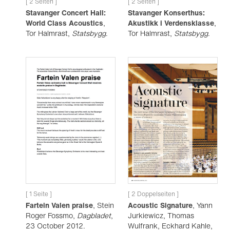
[ 2 Seiten ]
[ 2 Seiten ]
Stavanger Concert Hall:
Stavanger Konserthus:
World Class Acoustics
,
Akustikk i Verdensklasse
,
Tor Halmrast,
Statsbygg
.
Tor Halmrast,
Statsbygg
.
[ 1 Seite ]
[ 2 Doppelseiten ]
Fartein Valen praise
, Stein
Acoustic Signature
, Yann
Roger Fossmo,
Dagbladet
,
Jurkiewicz, Thomas
23 October 2012.
Wulfrank, Eckhard Kahle,