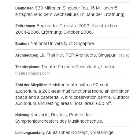
$30 Millionen Singapur (ca. 15 Millionen €
Baukosten
entsprechend dem Wechselkurs im Jahr der Eröffnung).
Beginn des Projekts: 2003. Konstruktion:
Zeitrahmen
2004-2006. Eröffnung: Oktober 2006.
National University of Singapore.
Bauherr
Liu Thai Ker, RSP Architects, Singapur
Architect(en)
rsp.sg
Theatre Projects Consultants, London
Theaterplaner
theatreprojects.com
A visitor centre with a 90-seat
Zahl der Sitzplätze
auditorium, a 200-seat multifunctional room, an exhibition
space and a cafeteria. A bird observation centre. Outdoor
auditorium and resting areas. Total area: 600 m².
Konzerte, Rezitals, Proben des
Nutzung
Symphonieorchesters des Musikhochschule.
Akustisches Konzept, vollständige
Leistungsumfang