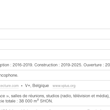
tion : 2016-2019. Construction : 2019-2025. Ouverture : 2
ancophone.
• V+, Belgique
ecture.com
www.vplus.org
», salles de réunions, studios (radio, télévision et média), 
icie totale : 38 000 m² SHON.