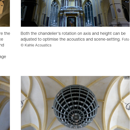
re the
Both the chandelier's rotation on axis and height can be
ce
adjusted to optimise the acoustics and scene-setting.
Foto
and
© Kahle Acoustics
tage