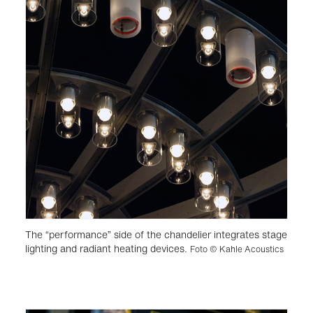
The “performance” side of the chandelier integrates stage
lighting and radiant heating devices.
Foto © Kahle Acoustics