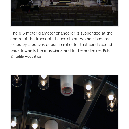
The 6.5 meter diameter chandelier is suspended at the
centre of the transept. It consists of two hemispheres
joined by a convex acoustic reflector that sends sound
back towards the musicians and to the audience.
Foto
© Kahle Acoustics