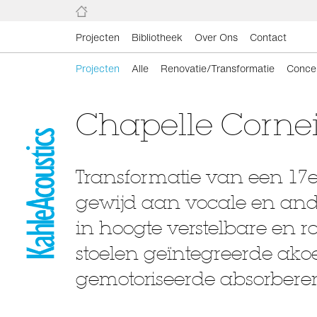
Projecten
Bibliotheek
Over Ons
Contact
Projecten
Alle
Renovatie/Transformatie
Conce
Chapelle Corne
Transformatie van een 17e
gewijd aan vocale en ande
in hoogte verstelbare en r
stoelen geïntegreerde ako
gemotoriseerde absorber