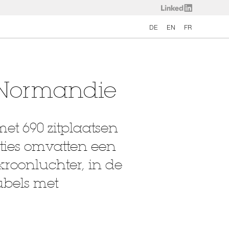
DE
EN
FR
 Normandie
et 690 zitplaatsen
ties omvatten een
kroonluchter, in de
ubels met