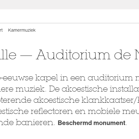
rt
Kamermuziek
ille — Auditorium de
-eeuwse kapel in een auditorium m
re muziek. De akoestische installa
oterende akoestische klankkaatser/
estische reflectoren en mobiele me
ende banieren.
.
Beschermd monument