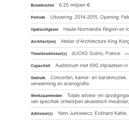
6.25 miljoen €.
Bouwkosten
Uitvoering: 2014-2015. Opening: Feb
Periode
Haute-Normandie Region en lo
Opdrachtgever
Atelier d'Architecture King K
Architect(en)
dUCKS Scéno, France
Theateradviseur(s)
ww
Auditorium met 690 zitplaatsen in
Capaciteit
Concerten, kamer- en barokmuziek. O
Gebruik
verwarming en scenografie.
Totale advies- en opvolgings
Werkzaamheden
van specifiek ontworpen akoestisch meubilair,
Yann Jurkiewicz, Eckhard Kahle, 
Adviseur(s)